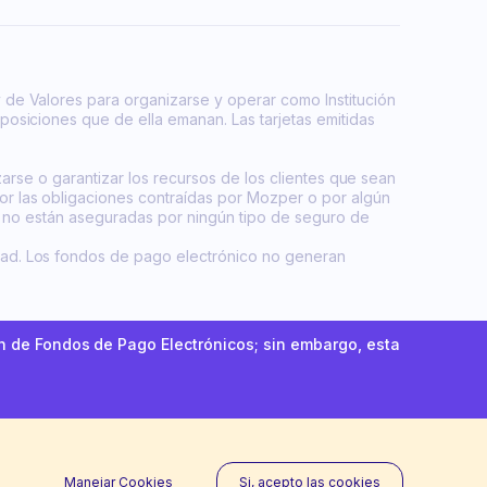
 de Valores para organizarse y operar como Institución
posiciones que de ella emanan. Las tarjetas emitidas
zarse o garantizar los recursos de los clientes que sean
or las obligaciones contraídas por Mozper o por algún
tes no están aseguradas por ningún tipo de seguro de
dad. Los fondos de pago electrónico no generan
ón de Fondos de Pago Electrónicos; sin embargo, esta
Manejar Cookies
Si, acepto las cookies