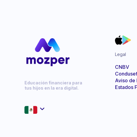
Legal
CNBV
Conduse
Aviso de
Educación financiera para
Estados F
tus hijos en la era digital.