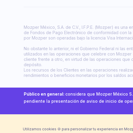
Mozper México, S.A. de C.V., I.F.P.E. (Mozper) es una 
de Fondos de Pago Electrónico de conformidad con la Le
por Mozper son operadas bajo la licencia Visa Internac
No obstante lo anterior, ni el Gobierno Federal ni las e
utilizados en las operaciones que celebre con Mozper 
cliente frente a otro, en virtud de las operaciones que
depósito.
Los recursos de los Clientes en las operaciones reali
rendimientos o beneficios monetarios por los saldos a
Público en general:
considera que Mozper México S.A
pendiente la presentación de aviso de inicio de ope
Utilizamos cookies 🍪 para personalizar tu experiencia en Mozp