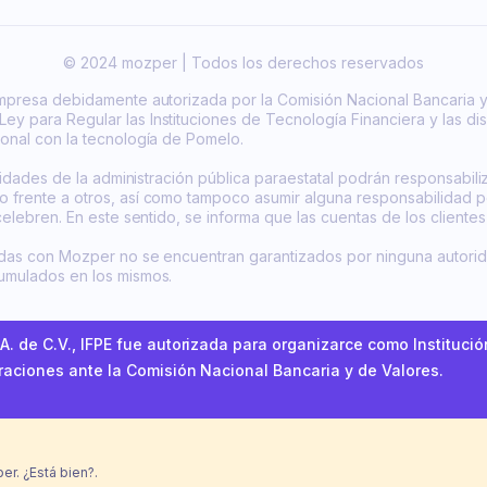
© 2024 mozper | Todos los derechos reservados
empresa debidamente autorizada por la Comisión Nacional Bancaria y
y para Regular las Instituciones de Tecnología Financiera y las dis
ional con la tecnología de Pomelo.
ntidades de la administración pública paraestatal podrán responsabili
o frente a otros, así como tampoco asumir alguna responsabilidad p
 celebren. En este sentido, se informa que las cuentas de los clien
zadas con Mozper no se encuentran garantizados por ninguna autori
cumulados en los mismos.
. de C.V., IFPE fue autorizada para organizarce como Instituci
raciones ante la Comisión Nacional Bancaria y de Valores.
er. ¿Está bien?.