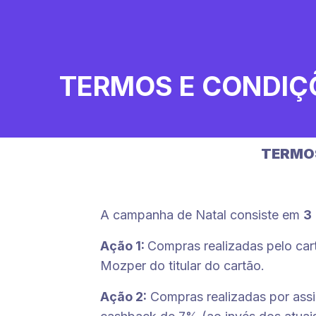
Pular
para
o
conteúdo
TERMOS E CONDIÇÕ
TERMOS
A campanha de Natal consiste em
3
Ação 1:
Compras realizadas pelo ca
Mozper do titular do cartão.
Ação 2:
Compras realizadas por assi