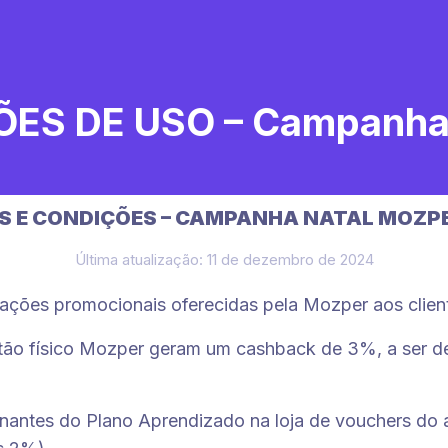
ES DE USO – Campanha 
 E CONDIÇÕES – CAMPANHA NATAL MOZP
Última atualização: 11 de dezembro de 2024
ações promocionais oferecidas pela Mozper aos clien
rtão físico Mozper geram um cashback de 3%, a ser d
nantes do Plano Aprendizado na loja de vouchers do