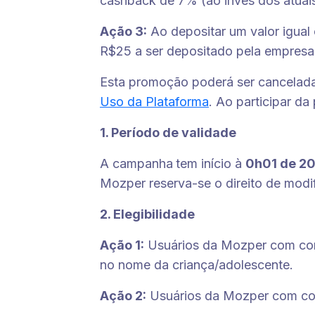
cashback de 7% (ao invés dos atuai
Ação 3:
Ao depositar um valor igua
R$25 a ser depositado pela empresa
Esta promoção poderá ser cancelada
Uso da Plataforma
. Ao participar d
1. Período de validade
A campanha
tem início à
0h01 de 2
Mozper reserva-se o direito de modifi
2. Elegibilidade
Ação 1:
Usuários da Mozper com cont
no nome da criança/adolescente.
Ação 2:
Usuários da Mozper com con