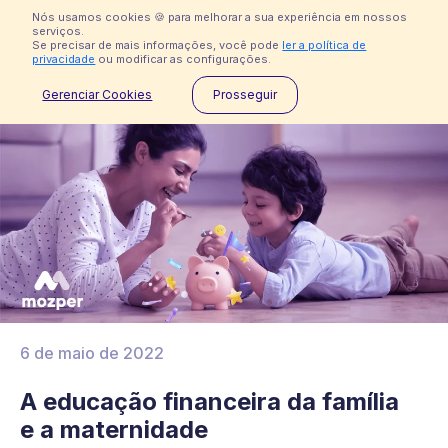
Nós usamos cookies 🍪 para melhorar a sua experiência em nossos
serviços.
Se precisar de mais informações, você pode
ler a política de
privacidade
ou modificar as configurações.
⛔ ️ Desculpe, a Mozper não está disponível no Brasil
Gerenciar Cookies
Prosseguir
Imprensa
Ajuda
Indisponível no Brasil
6 de maio de 2022
A educação financeira da família
e a maternidade