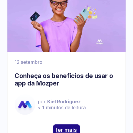
12 setembro
Conheça os benefícios de usar o
app da Mozper
por
Kiel Rodriguez
< 1
minutos de leitura
ler mais