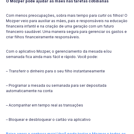
O Mozper pode ajudar as mães nas tarefas cotidianas
Com menos preocupações, sobra mais tempo para curtir os filhos! O
Mozper veio para auxiliar as mães, pais e responsáveis na educação
financeira infantil e na criação de uma geração com um futuro
financeiro saudável. Uma maneira segura para gerenciar os gastos e
criar filhos financeiramente responsáveis.
Com o aplicativo Mozper, o gerenciamento da mesada e/ou
semanada fica ainda mais fácil e rápido. Você pode:
– Transferir o dinheiro para o seu filho instantaneamente
– Programar a mesada ou semanada para ser depositada
automaticamente na conta
– Acompanhar em tempo real as transações
– Bloquear e desbloquear o cartão via aplicativo
Baixe agora e conheça mais! Você pode testar o Mozper e todos os