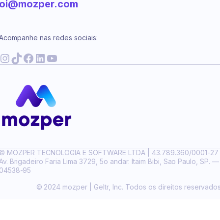
oi@mozper.com
Acompanhe nas redes sociais:
nstagram
TikTok
Facebook
LinkedIn
YouTube
© MOZPER TECNOLOGIA E SOFTWARE LTDA | 43.789.360/0001-27
Av. Brigadeiro Faria Lima 3729, 5o andar. Itaim Bibi, Sao Paulo, SP. —
04538-95
© 2024 mozper | Geltr, Inc. Todos os direitos reservado