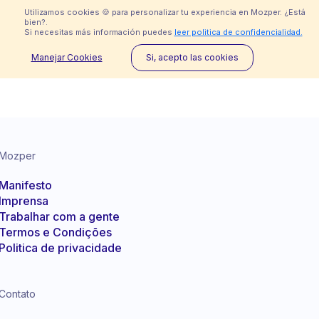
Utilizamos cookies 🍪 para personalizar tu experiencia en Mozper. ¿Está
bien?.
Si necesitas más información puedes
leer politica de confidencialidad.
Manejar Cookies
Si, acepto las cookies
Imprensa
Ajuda
Mozper
Manifesto
Imprensa
Trabalhar com a gente
Indisponível no Brasil
Termos e Condições
Politica de privacidade
Contato